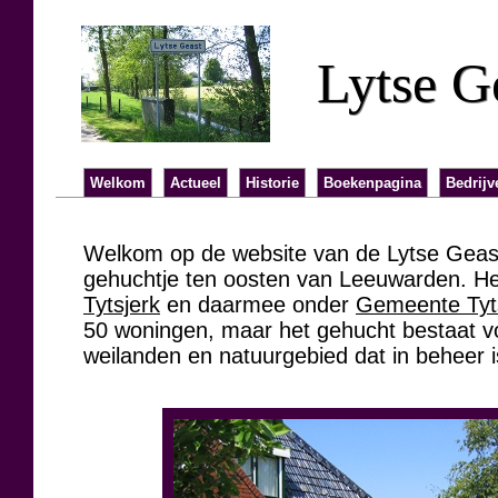
Lytse G
Welkom
Actueel
Historie
Boekenpagina
Bedrijv
Welkom op de website van de Lytse Geast
gehuchtje ten oosten van Leeuwarden. Het
Tytsjerk
en daarmee onder
Gemeente Tyts
50 woningen, maar het gehucht bestaat voo
weilanden en natuurgebied dat in beheer i